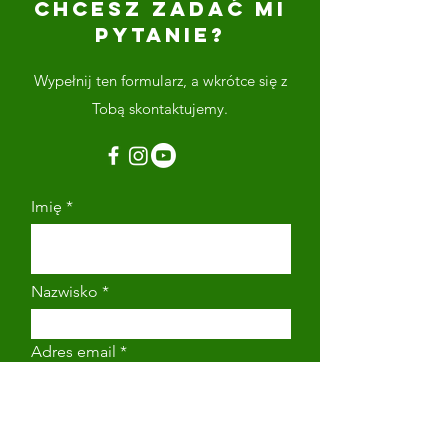
CHCESZ ZADAĆ MI
PYTANIE?
Wypełnij ten formularz, a wkrótce się z
Tobą skontaktujemy.
Imię
Nazwisko
Adres email
Numer telefonu