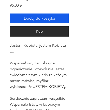
Cena
96,00 zł
Dodaj do koszyka
Kup
Jestem Kobietą, jestem Kobietą
....
Wspaniałość, dar i skrajne
ograniczenie, których nie jesteś
świadoma z tym kiedy za każdym
razem mówisz, myślisz i
wybierasz, że JESTEM KOBIETĄ.
Serdecznie zapraszam wszystkie
Wspaniałe Istoty w kobiecym