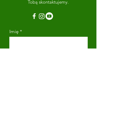
Tobą skontaktujemy.
Imię
Nazwisko
Adres email
Numer telefonu
Napisz wiadomość