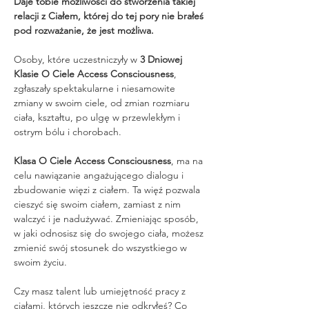
Daje tobie możliwości do stworzenia takiej 
relacji z Ciałem, której do tej pory nie brałeś 
pod rozważanie, że jest możliwa. 
Osoby, które uczestniczyły w 
3 Dniowej 
Klasie O Ciele Access Consciousness
, 
zgłaszały spektakularne i niesamowite 
zmiany w swoim ciele, od zmian rozmiaru 
ciała, kształtu, po ulgę w przewlekłym i 
ostrym bólu i chorobach.
Klasa O Ciele Access Consciousness
, ma na 
celu nawiązanie angażującego dialogu i 
zbudowanie więzi z ciałem. Ta więź pozwala 
cieszyć się swoim ciałem, zamiast z nim 
walczyć i je nadużywać. Zmieniając sposób, 
w jaki odnosisz się do swojego ciała, możesz 
zmienić swój stosunek do wszystkiego w 
swoim życiu.
Czy masz talent lub umiejętność pracy z 
ciałami, których jeszcze nie odkryłeś? Co 