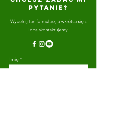
PYTANIE?
Wypełnij ten formularz, a wkrótce się z
Tobą skontaktujemy.
Imię
Nazwisko
Adres email
Numer telefonu