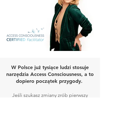
W Polsce już tysiące ludzi stosuje
narzędzia Access Consciousness, a to
dopiero początek przygody.
Jeśli szukasz zmiany zrób pierwszy
krok. Po jednej sesji będziesz wiedział,
czy to jest prawda dla Ciebie. Skąd to
wiem? Uwierz mi, każdy z nas wie, co
jest naszą prawdą. Ty też wiesz, po
prostu to wiesz !