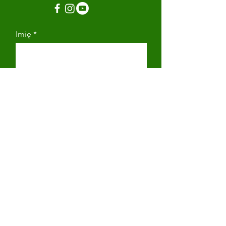
Imię
Nazwisko
Adres email
Numer telefonu
Napisz wiadomość