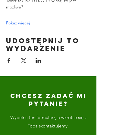
Twórz tak jak TYLKO TY wiesz, że jest 
możliwe?
Pokaż więcej
Udostępnij to
wydarzenie
CHCESZ ZADAĆ MI
PYTANIE?
Wypełnij ten formularz, a wkrótce się z
Tobą skontaktujemy.