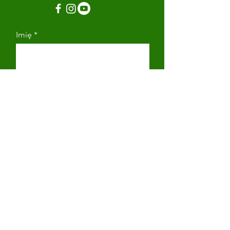
Imię
Nazwisko
Adres email
Numer telefonu
Napisz wiadomość