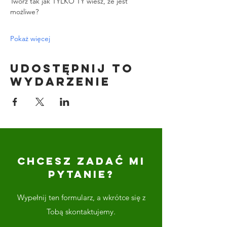
Twórz tak jak TYLKO TY wiesz, że jest 
możliwe?
Pokaż więcej
Udostępnij to
wydarzenie
CHCESZ ZADAĆ MI
PYTANIE?
Wypełnij ten formularz, a wkrótce się z
Tobą skontaktujemy.