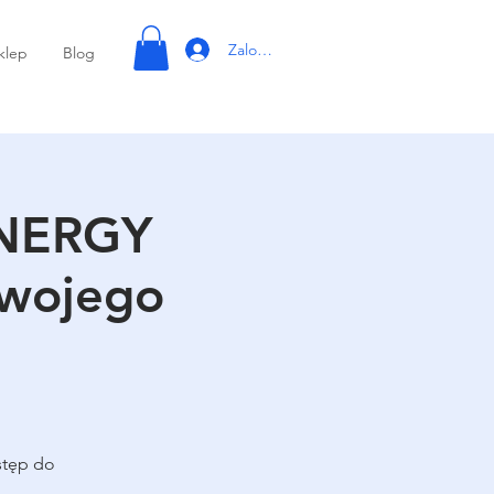
Zaloguj się
klep
Blog
ENERGY
Swojego
stęp do