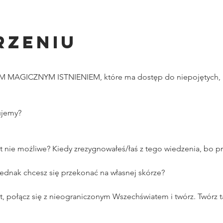
rzeniu
M MAGICZNYM ISTNIENIEM, które ma dostęp do niepojętych, n
ujemy?
est nie możliwe? Kiedy zrezygnowałeś/łaś z tego wiedzenia, bo pr
jednak chcesz się przekonać na własnej skórze?
, połącz się z nieograniczonym Wszechświatem i twórz. Twórz ta