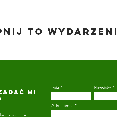
pnij to wydarzen
Imię
Nazwisko
ZADAĆ MI
?
Adres email
arz, a wkrótce