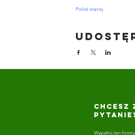
Pokaż więcej
Udostę
CHCESZ 
PYTANIE
Wypełnij ten formul