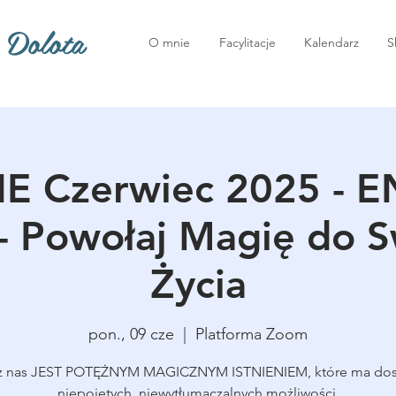
 Dolota
O mnie
Facylitacje
Kalendarz
S
E Czerwiec 2025 - 
- Powołaj Magię do 
Życia
pon., 09 cze
  |  
Platforma Zoom
z nas JEST POTĘŻNYM MAGICZNYM ISTNIENIEM, które ma do
niepojętych, niewytłumaczalnych możliwości.