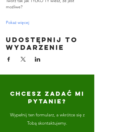
Twórz tak jak TYLKO TY wiesz, że jest 
możliwe?
Pokaż więcej
Udostępnij to
wydarzenie
CHCESZ ZADAĆ MI
PYTANIE?
Wypełnij ten formularz, a wkrótce się z
Tobą skontaktujemy.