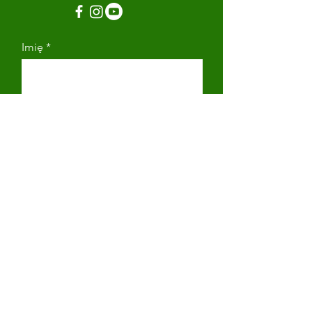
Imię
Nazwisko
Adres email
Numer telefonu
Napisz wiadomość