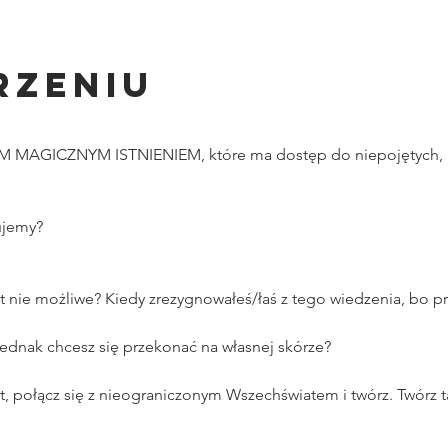
rzeniu
M MAGICZNYM ISTNIENIEM, które ma dostęp do niepojętych, n
ujemy?
est nie możliwe? Kiedy zrezygnowałeś/łaś z tego wiedzenia, bo pr
jednak chcesz się przekonać na własnej skórze?
, połącz się z nieograniczonym Wszechświatem i twórz. Twórz ta