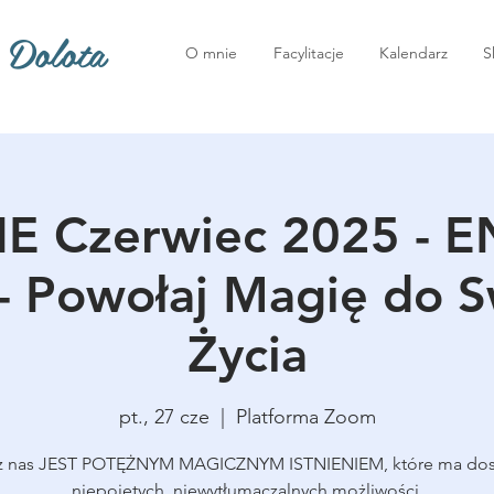
 Dolota
O mnie
Facylitacje
Kalendarz
S
E Czerwiec 2025 - 
- Powołaj Magię do 
Życia
pt., 27 cze
  |  
Platforma Zoom
z nas JEST POTĘŻNYM MAGICZNYM ISTNIENIEM, które ma do
niepojętych, niewytłumaczalnych możliwości.