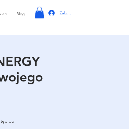
Zaloguj się
klep
Blog
ENERGY
Swojego
stęp do