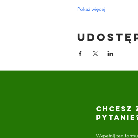
Pokaż więcej
Udostę
CHCESZ 
PYTANIE
Wypełnij ten formul