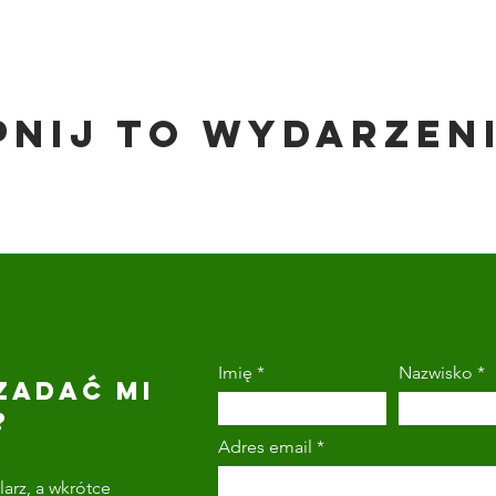
pnij to wydarzen
Imię
Nazwisko
ZADAĆ MI
?
Adres email
arz, a wkrótce