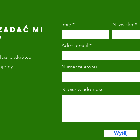
Imię
Nazwisko
ZADAĆ MI
?
Adres email
arz, a wkrótce
tujemy.
Numer telefonu
Napisz wiadomość
Wyślij