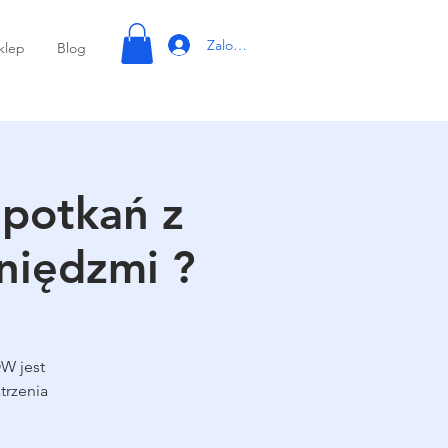
Zaloguj się
klep
Blog
potkań z
niędzmi ?
W jest
trzenia