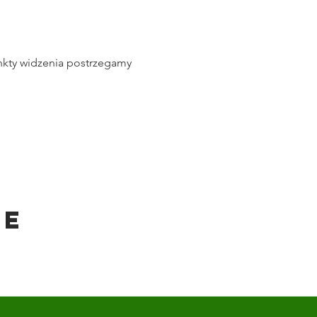
nkty widzenia postrzegamy 
ie