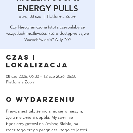
ENERGY PULLS
pon., 08 cze
  |  
Platforma Zoom
Czy Nieograniczona Istota czerpałaby ze
wszystkich możliwości, które dostępne są we
Wszechświecie? A Ty ????
Czas i
lokalizacja
08 cze 2026, 06:30 – 12 cze 2026, 06:50
Platforma Zoom
O wydarzeniu
Prawda jest tak, że nic a nic się w naszym, 
życiu nie zmieni dopóki, My sami nie 
będziemy gotowi na Zmianę Siebie, na 
rzecz tego czego pragniesz i tego co jesteś 