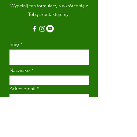
Wypełnij ten formularz, a wkrótce się z
Tobą skontaktujemy.
Imię
Nazwisko
Adres email
Numer telefonu
Napisz wiadomość