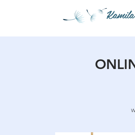
Kamila
ONLIN
W