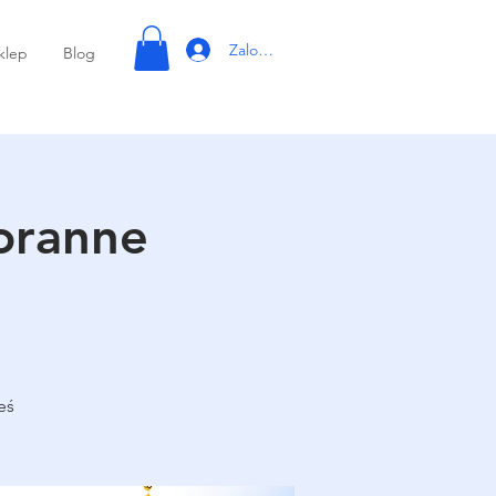
Zaloguj się
klep
Blog
oranne
eś