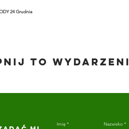
ODY 24 Grudnia
pnij to wydarzen
Imię
Nazwisko
ZADAĆ MI