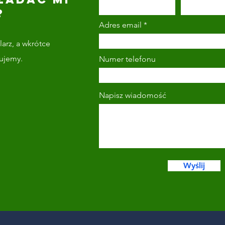
?
Adres email
arz, a wkrótce
tujemy.
Numer telefonu
Napisz wiadomość
Wyślij