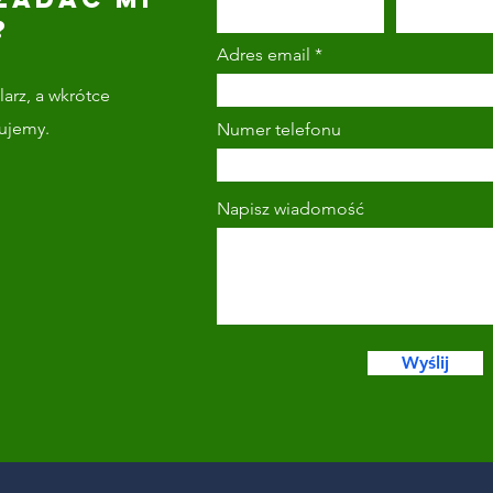
?
Adres email
arz, a wkrótce
tujemy.
Numer telefonu
Napisz wiadomość
Wyślij