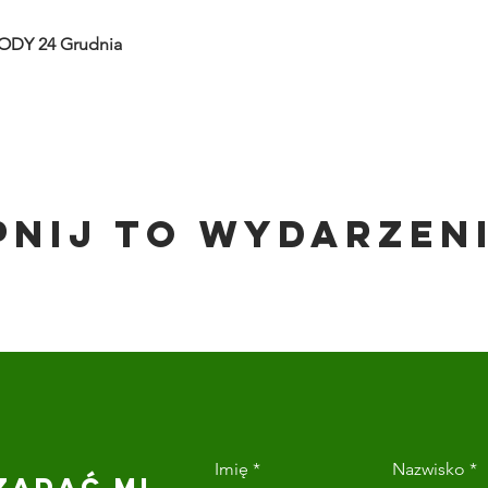
ODY 24 Grudnia
pnij to wydarzen
Imię
Nazwisko
ZADAĆ MI