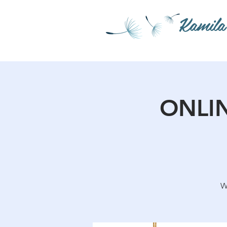
Kamila
ONLIN
W