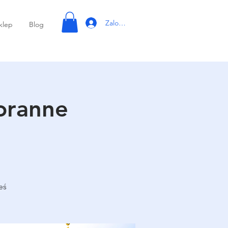
Zaloguj się
klep
Blog
oranne
eś