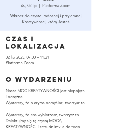
śr., 02 lip
  |  
Platforma Zoom
Wkrocz do czystej radosnej i przyjemnej
Kreatywności, którą Jesteś
Czas i
lokalizacja
02 lip 2025, 07:00 – 11:21
Platforma Zoom
O wydarzeniu
Nasza MOC KREATYWNOŚCI jest niepojęta 
i potężna.
Wystarczy, że o czymś pomyślisz, tworzysz to
Wystarczy, że coś wybierzesz, tworzysz to
Delektujmy się tą czystą MOCĄ 
KREATYWNOŚCI i zatrudnijmy ją do tego 