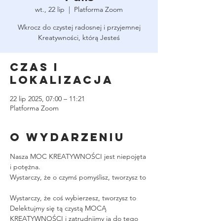
wt., 22 lip
  |  
Platforma Zoom
Wkrocz do czystej radosnej i przyjemnej
Kreatywności, którą Jesteś
Czas i
lokalizacja
22 lip 2025, 07:00 – 11:21
Platforma Zoom
O wydarzeniu
Nasza MOC KREATYWNOŚCI jest niepojęta 
i potężna.
Wystarczy, że o czymś pomyślisz, tworzysz to
Wystarczy, że coś wybierzesz, tworzysz to
Delektujmy się tą czystą MOCĄ 
KREATYWNOŚCI i zatrudnijmy ją do tego 