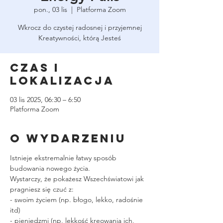
pon., 03 lis
  |  
Platforma Zoom
Wkrocz do czystej radosnej i przyjemnej
Kreatywności, którą Jesteś
Czas i
lokalizacja
03 lis 2025, 06:30 – 6:50
Platforma Zoom
O wydarzeniu
Istnieje ekstremalnie łatwy sposób 
budowania nowego życia.
Wystarczy, że pokażesz Wszechświatowi jak 
pragniesz się czuć z:
- swoim życiem (np. błogo, lekko, radośnie 
itd)
- pieniędzmi (np, lekkość kreowania ich, 