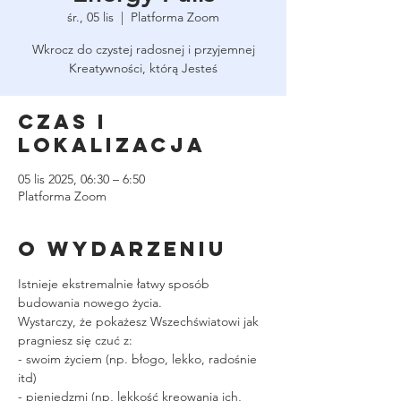
śr., 05 lis
  |  
Platforma Zoom
Wkrocz do czystej radosnej i przyjemnej
Kreatywności, którą Jesteś
Czas i
lokalizacja
05 lis 2025, 06:30 – 6:50
Platforma Zoom
O wydarzeniu
Istnieje ekstremalnie łatwy sposób 
budowania nowego życia.
Wystarczy, że pokażesz Wszechświatowi jak 
pragniesz się czuć z:
- swoim życiem (np. błogo, lekko, radośnie 
itd)
- pieniędzmi (np, lekkość kreowania ich, 