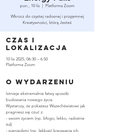
pon., 10 lis
  |  
Platforma Zoom
Wkrocz do czystej radosnej i przyjemnej
Kreatywności, którą Jesteś
Czas i
lokalizacja
10 lis 2025, 06:30 – 6:50
Platforma Zoom
O wydarzeniu
Istnieje ekstremalnie łatwy sposób 
budowania nowego życia.
Wystarczy, że pokażesz Wszechświatowi jak 
pragniesz się czuć z:
- swoim życiem (np. błogo, lekko, radośnie 
itd)
- pieniędzmi (np, lekkość kreowania ich, 