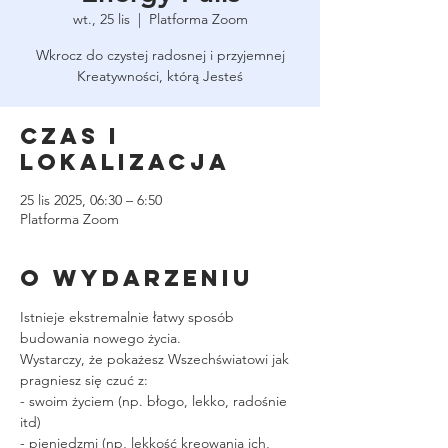
wt., 25 lis
  |  
Platforma Zoom
Wkrocz do czystej radosnej i przyjemnej
Kreatywności, którą Jesteś
Czas i
lokalizacja
25 lis 2025, 06:30 – 6:50
Platforma Zoom
O wydarzeniu
Istnieje ekstremalnie łatwy sposób 
budowania nowego życia.
Wystarczy, że pokażesz Wszechświatowi jak 
pragniesz się czuć z:
- swoim życiem (np. błogo, lekko, radośnie 
itd)
- pieniędzmi (np, lekkość kreowania ich, 