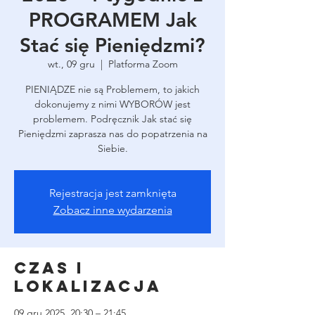
PROGRAMEM Jak
Stać się Pieniędzmi?
wt., 09 gru
  |  
Platforma Zoom
PIENIĄDZE nie są Problemem, to jakich
dokonujemy z nimi WYBORÓW jest
problemem. Podręcznik Jak stać się
Pieniędzmi zaprasza nas do popatrzenia na
Siebie.
Rejestracja jest zamknięta
Zobacz inne wydarzenia
Czas i
lokalizacja
09 gru 2025, 20:30 – 21:45