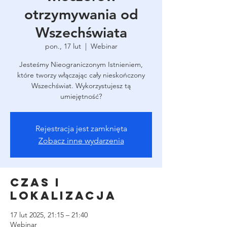
otrzymywania od
Wszechświata
pon., 17 lut
  |  
Webinar
Jesteśmy Nieograniczonym Istnieniem,
które tworzy włączając cały nieskończony
Wszechświat. Wykorzystujesz tą
umiejętność?
Rejestracja jest zamknięta
Zobacz inne wydarzenia
Czas i
lokalizacja
17 lut 2025, 21:15 – 21:40
Webinar