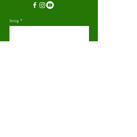
Imię
Nazwisko
Adres email
Numer telefonu
Napisz wiadomość