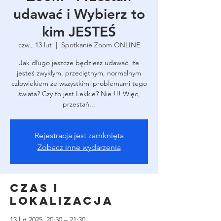
udawać i Wybierz to
kim JESTEŚ
czw., 13 lut
  |  
Spotkanie Zoom ONLINE
Jak długo jeszcze będziesz udawać, że
jesteś zwykłym, przeciętnym, normalnym
człowiekiem ze wszystkimi problemami tego
świata? Czy to jest Lekkie? Nie !!! Więc,
przestań...
Rejestracja jest zamknięta
Zobacz inne wydarzenia
Czas i
lokalizacja
13 lut 2025, 20:30 – 21:30