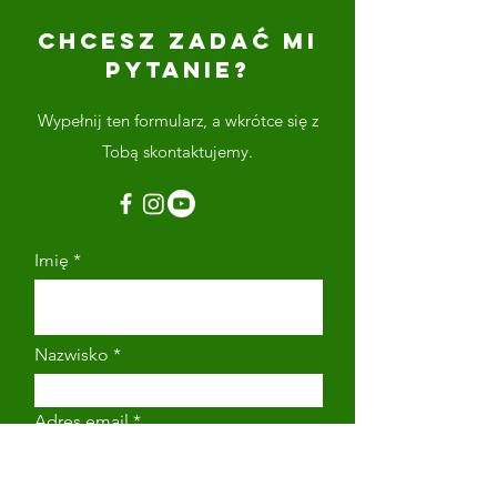
CHCESZ ZADAĆ MI
PYTANIE?
Wypełnij ten formularz, a wkrótce się z
Tobą skontaktujemy.
Imię
Nazwisko
Adres email
Numer telefonu