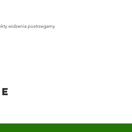
nkty widzenia postrzegamy 
ie