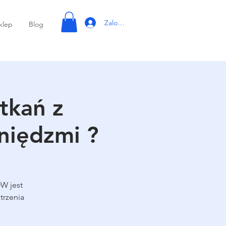
Zaloguj się
klep
Blog
tkań z
niędzmi ?
W jest
trzenia