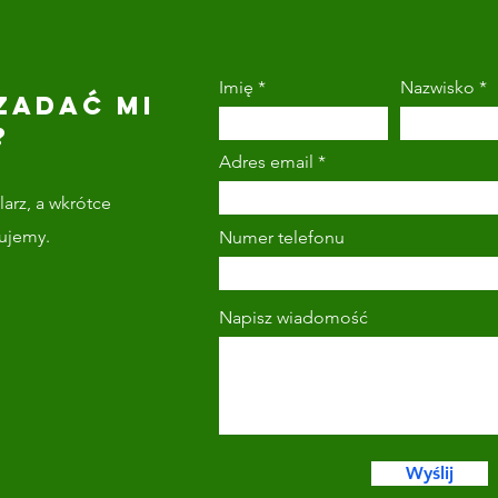
Imię
Nazwisko
ZADAĆ MI
?
Adres email
arz, a wkrótce
tujemy.
Numer telefonu
Napisz wiadomość
Wyślij