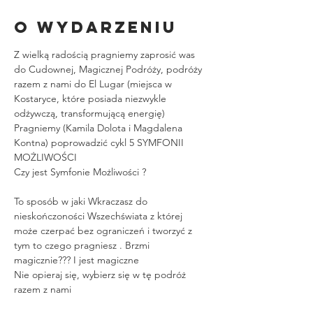
O wydarzeniu
Z wielką radością pragniemy zaprosić was 
do Cudownej, Magicznej Podróży, podróży 
razem z nami do El Lugar (miejsca w 
Kostaryce, które posiada niezwykle 
odżywczą, transformującą energię)
Pragniemy (Kamila Dolota i Magdalena 
Kontna) poprowadzić cykl 5 SYMFONII 
MOŻLIWOŚCI
Czy jest Symfonie Możliwości ?
To sposób w jaki Wkraczasz do 
nieskończoności Wszechświata z której 
może czerpać bez ograniczeń i tworzyć z 
tym to czego pragniesz . Brzmi 
magicznie??? I jest magiczne
Nie opieraj się, wybierz się w tę podróż 
razem z nami