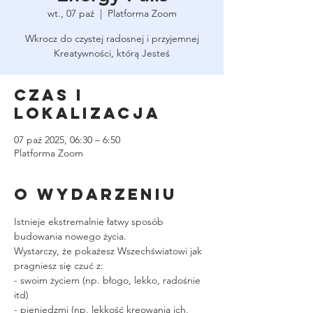
wt., 07 paź
  |  
Platforma Zoom
Wkrocz do czystej radosnej i przyjemnej
Kreatywności, którą Jesteś
Czas i
lokalizacja
07 paź 2025, 06:30 – 6:50
Platforma Zoom
O wydarzeniu
Istnieje ekstremalnie łatwy sposób 
budowania nowego życia.
Wystarczy, że pokażesz Wszechświatowi jak 
pragniesz się czuć z:
- swoim życiem (np. błogo, lekko, radośnie 
itd)
- pieniędzmi (np, lekkość kreowania ich, 