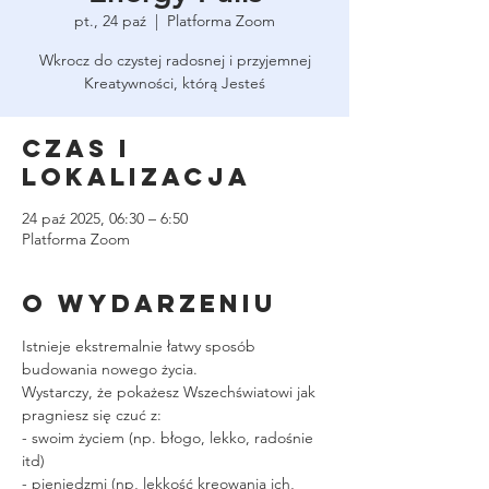
pt., 24 paź
  |  
Platforma Zoom
Wkrocz do czystej radosnej i przyjemnej
Kreatywności, którą Jesteś
Czas i
lokalizacja
24 paź 2025, 06:30 – 6:50
Platforma Zoom
O wydarzeniu
Istnieje ekstremalnie łatwy sposób 
budowania nowego życia.
Wystarczy, że pokażesz Wszechświatowi jak 
pragniesz się czuć z:
- swoim życiem (np. błogo, lekko, radośnie 
itd)
- pieniędzmi (np, lekkość kreowania ich, 