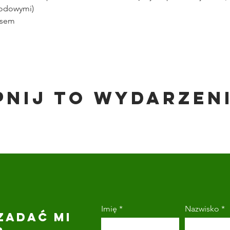
wodowymi)
esem
pnij to wydarzen
Imię
Nazwisko
ZADAĆ MI