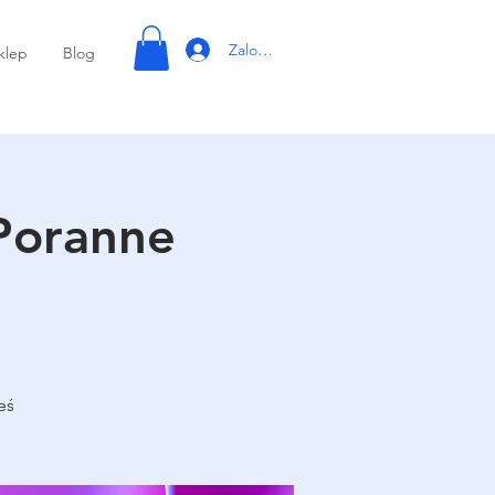
Zaloguj się
klep
Blog
Poranne
eś