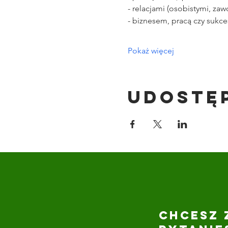
- relacjami (osobistymi, za
- biznesem, pracą czy sukc
Pokaż więcej
Udostę
CHCESZ 