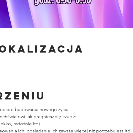
lokalizacja
rzeniu
y sposób budowania nowego życia.
chświatowi jak pragniesz się czuć z:
ekko, radośnie itd)
eowania ich, posiadanie ich zawsze więcej niż potrzebujesz itd)