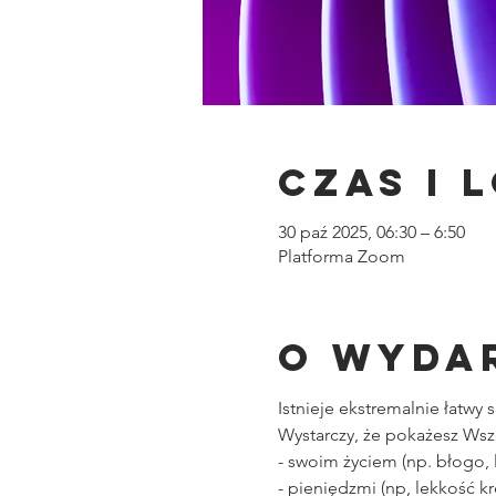
Czas i 
30 paź 2025, 06:30 – 6:50
Platforma Zoom
O wyda
Istnieje ekstremalnie łatw
Wystarczy, że pokażesz Wsze
- swoim życiem (np. błogo, l
- pieniędzmi (np, lekkość kr