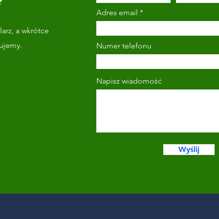
?
Adres email
arz, a wkrótce
tujemy.
Numer telefonu
Napisz wiadomość
Wyślij