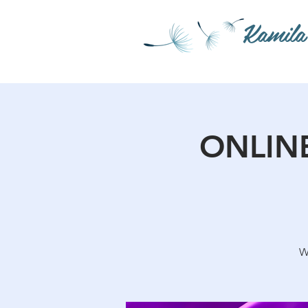
Kamila
ONLINE
W