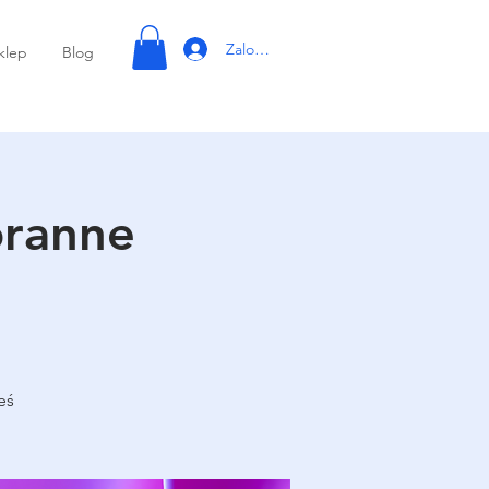
Zaloguj się
klep
Blog
oranne
eś