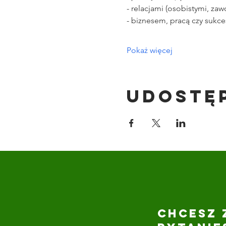
- relacjami (osobistymi, za
- biznesem, pracą czy sukc
Pokaż więcej
Udostę
CHCESZ 