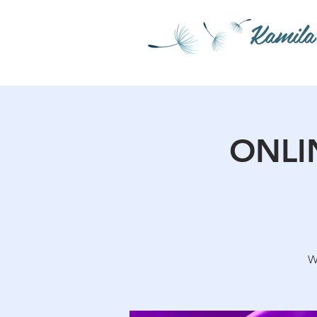
Kamila
ONLIN
W