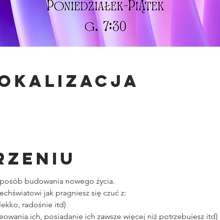
lokalizacja
rzeniu
y sposób budowania nowego życia.
chświatowi jak pragniesz się czuć z:
ekko, radośnie itd)
eowania ich, posiadanie ich zawsze więcej niż potrzebujesz itd)