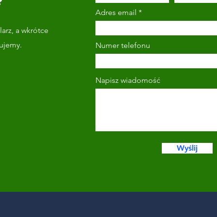
?
Adres email
arz, a wkrótce
tujemy.
Numer telefonu
Napisz wiadomość
Wyślij