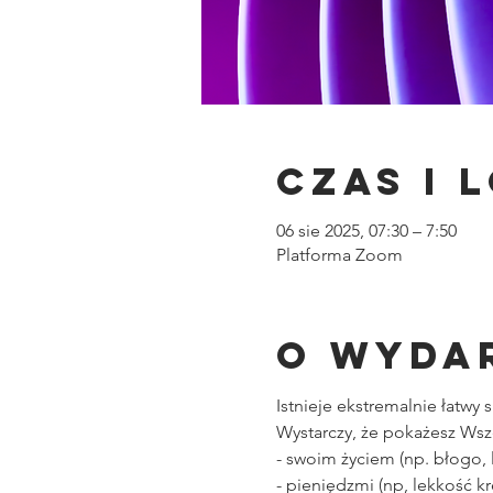
Czas i 
06 sie 2025, 07:30 – 7:50
Platforma Zoom
O wyda
Istnieje ekstremalnie łatw
Wystarczy, że pokażesz Wsze
- swoim życiem (np. błogo, l
- pieniędzmi (np, lekkość kr