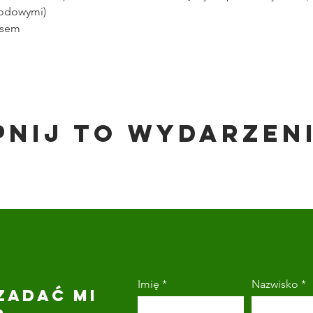
wodowymi)
esem
pnij to wydarzen
Imię
Nazwisko
ZADAĆ MI