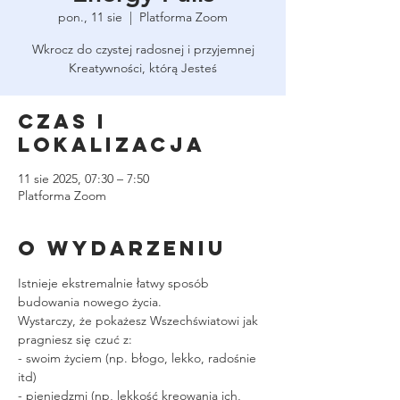
pon., 11 sie
  |  
Platforma Zoom
Wkrocz do czystej radosnej i przyjemnej
Kreatywności, którą Jesteś
Czas i
lokalizacja
11 sie 2025, 07:30 – 7:50
Platforma Zoom
O wydarzeniu
Istnieje ekstremalnie łatwy sposób 
budowania nowego życia.
Wystarczy, że pokażesz Wszechświatowi jak 
pragniesz się czuć z:
- swoim życiem (np. błogo, lekko, radośnie 
itd)
- pieniędzmi (np, lekkość kreowania ich, 