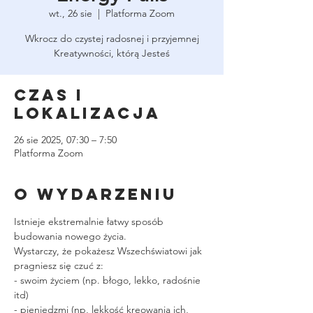
wt., 26 sie
  |  
Platforma Zoom
Wkrocz do czystej radosnej i przyjemnej
Kreatywności, którą Jesteś
Czas i
lokalizacja
26 sie 2025, 07:30 – 7:50
Platforma Zoom
O wydarzeniu
Istnieje ekstremalnie łatwy sposób 
budowania nowego życia.
Wystarczy, że pokażesz Wszechświatowi jak 
pragniesz się czuć z:
- swoim życiem (np. błogo, lekko, radośnie 
itd)
- pieniędzmi (np, lekkość kreowania ich, 