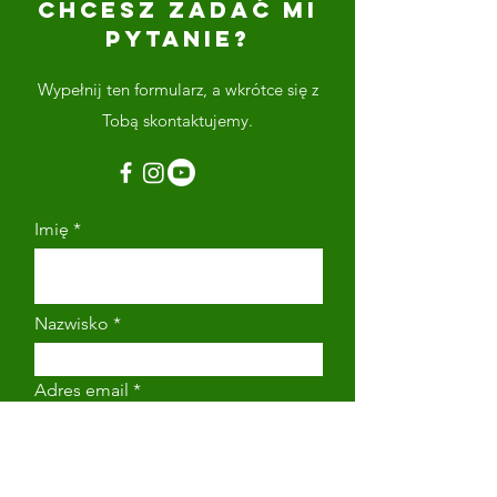
CHCESZ ZADAĆ MI
PYTANIE?
Wypełnij ten formularz, a wkrótce się z
Tobą skontaktujemy.
Imię
Nazwisko
Adres email
Numer telefonu