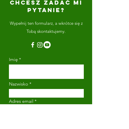
CHCESZ ZADAĆ MI
PYTANIE?
Wypełnij ten formularz, a wkrótce się z
Tobą skontaktujemy.
Imię
Nazwisko
Adres email
Numer telefonu