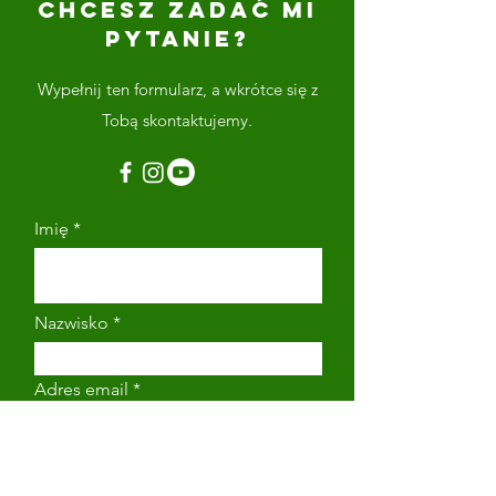
CHCESZ ZADAĆ MI
PYTANIE?
Wypełnij ten formularz, a wkrótce się z
Tobą skontaktujemy.
Imię
Nazwisko
Adres email
Numer telefonu