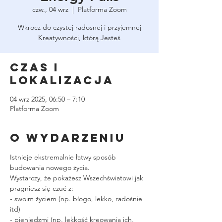
czw., 04 wrz
  |  
Platforma Zoom
Wkrocz do czystej radosnej i przyjemnej
Kreatywności, którą Jesteś
Czas i
lokalizacja
04 wrz 2025, 06:50 – 7:10
Platforma Zoom
O wydarzeniu
Istnieje ekstremalnie łatwy sposób 
budowania nowego życia.
Wystarczy, że pokażesz Wszechświatowi jak 
pragniesz się czuć z:
- swoim życiem (np. błogo, lekko, radośnie 
itd)
- pieniędzmi (np, lekkość kreowania ich, 