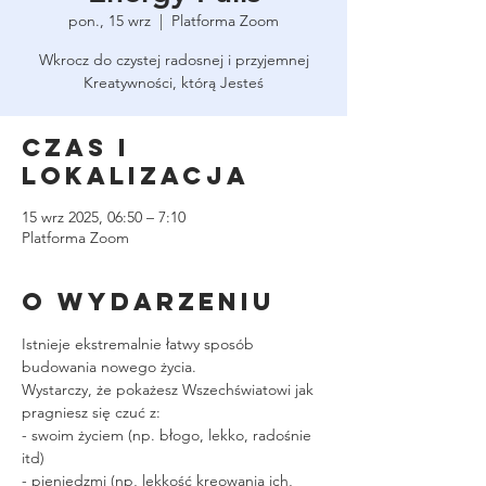
pon., 15 wrz
  |  
Platforma Zoom
Wkrocz do czystej radosnej i przyjemnej
Kreatywności, którą Jesteś
Czas i
lokalizacja
15 wrz 2025, 06:50 – 7:10
Platforma Zoom
O wydarzeniu
Istnieje ekstremalnie łatwy sposób 
budowania nowego życia.
Wystarczy, że pokażesz Wszechświatowi jak 
pragniesz się czuć z:
- swoim życiem (np. błogo, lekko, radośnie 
itd)
- pieniędzmi (np, lekkość kreowania ich, 