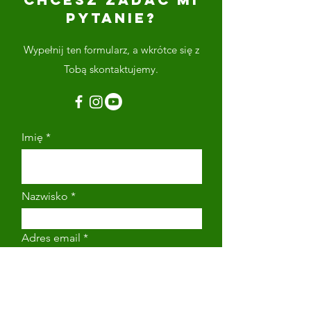
PYTANIE?
Wypełnij ten formularz, a wkrótce się z
Tobą skontaktujemy.
Imię
Nazwisko
Adres email
Numer telefonu