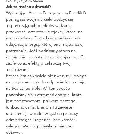
takim jak je  widzisz.
Jak to można odwrócić?
Wykonując  Access Energetyczny Facelift® 
pomagasz swojemu ciału pozbyć się 
 ograniczających punktów widzenia, 
przekonań, wzorców i projekcji, które  na 
nie nakładałaś. Dodatkowo zasilasz ciało 
odżywczą energią, której ono  najbardziej 
potrzebuje, Jeśli będziesz gotowa na 
otrzymanie  wszystkiego, co sesja może Ci 
zaoferować efekty przekroczą Twój 
 oczekiwania.
Proces jest całkowicie nieinwazyjny i polega 
na przyłożeniu rąk do odpowiednich miejsc 
na twarzy lub ciele. W  ten sposób 
pozwalamy ciału otrzymać energię, która 
jest podstawowym  paliwem naszego 
funkcjonowania. Energie tu zawarte 
uruchamiają w ciele  wszystkie procesy 
odmładzające i regenerujące komórki 
całego ciała, co  pozwala zmniejszać 
objawy…