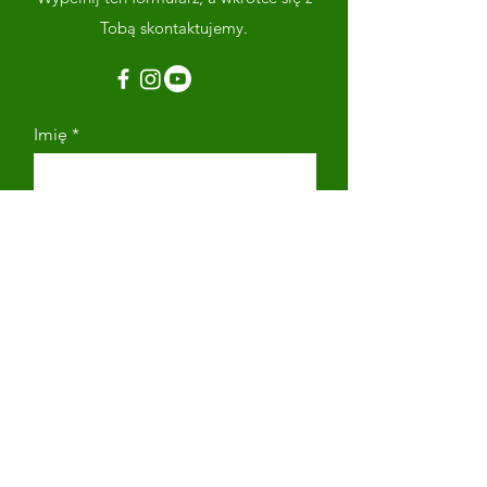
Tobą skontaktujemy.
Imię
Nazwisko
Adres email
Numer telefonu
Napisz wiadomość