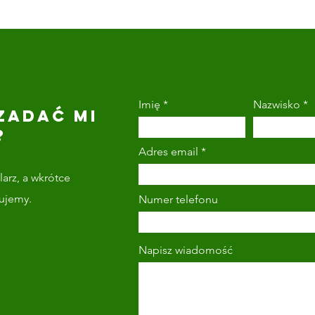
Imię
Nazwisko
ZADAĆ MI
?
Adres email
arz, a wkrótce
tujemy.
Numer telefonu
Napisz wiadomość