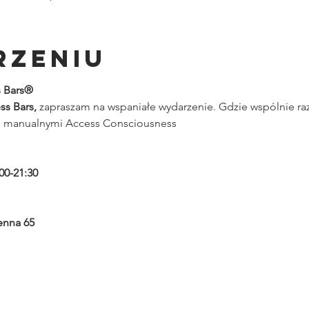
rzeniu
 Bars®
s Bars, 
zapraszam na wspaniałe wydarzenie. Gdzie wspólnie 
i manualnymi Access Consciousness
0-21:30
enna 65