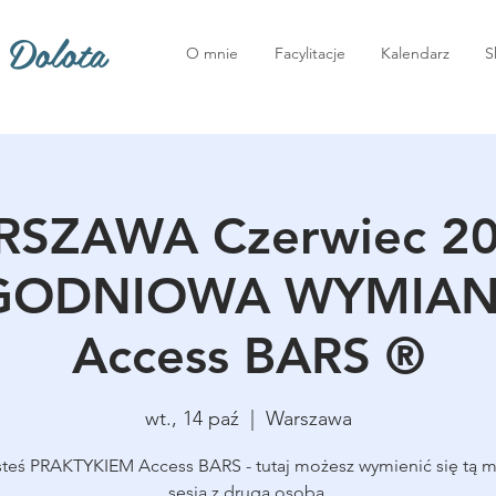
 Dolota
O mnie
Facylitacje
Kalendarz
S
SZAWA Czerwiec 20
ODNIOWA WYMIANA
Access BARS ®
wt., 14 paź
  |  
Warszawa
esteś PRAKTYKIEM Access BARS - tutaj możesz wymienić się tą 
sesją z drugą osobą.