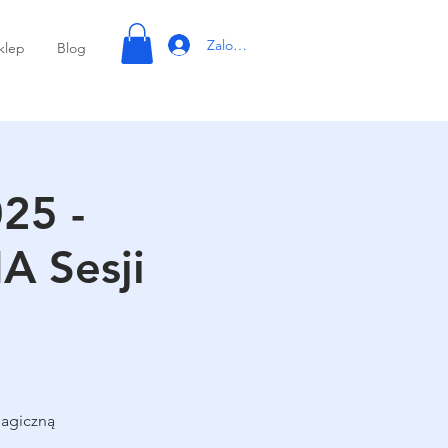
Zaloguj się
klep
Blog
25 -
 Sesji
magiczną