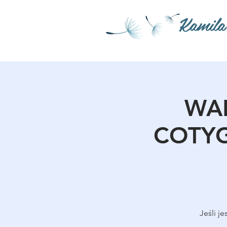
Kamila
WAR
COTYG
Jeśli j