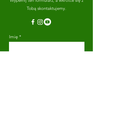
Wypełnij ten formularz, a wkrótce się z
Tobą skontaktujemy.
Imię
Nazwisko
Adres email
Numer telefonu
Napisz wiadomość