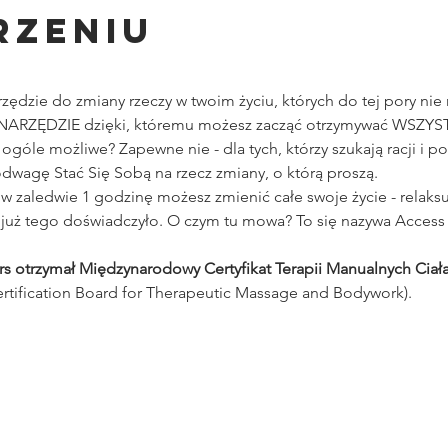
rzeniu
ędzie do zmiany rzeczy w twoim życiu, których do tej pory nie
ARZĘDZIE dzięki, któremu możesz zacząć otrzymywać WSZYSTK
ogóle możliwe? Zapewne nie - dla tych, którzy szukają racji i p
 odwagę Stać Się Sobą na rzecz zmiany, o którą proszą.
 w zaledwie 1 godzinę możesz zmienić całe swoje życie - relaksu
i już tego doświadczyło. O czym tu mowa? To się nazywa Access
s otrzymał Międzynarodowy Certyfikat Terapii Manualnych Ciała
ertification Board for Therapeutic Massage and Bodywork).