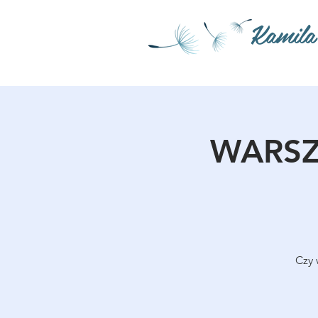
Kamila
WARSZA
Czy 