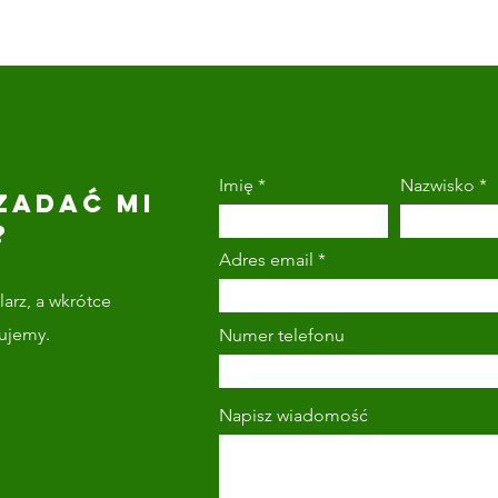
Imię
Nazwisko
ZADAĆ MI
?
Adres email
arz, a wkrótce
tujemy.
Numer telefonu
Napisz wiadomość