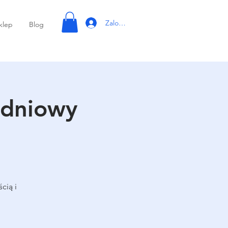
Zaloguj się
klep
Blog
 dniowy
cią i