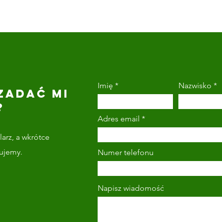
Imię
Nazwisko
ZADAĆ MI
?
Adres email
arz, a wkrótce
tujemy.
Numer telefonu
Napisz wiadomość