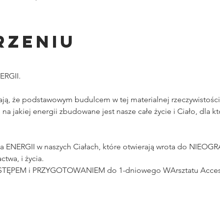
rzeniu
ERGII.
ą, że podstawowym budulcem w tej materialnej rzeczywistości
na jakiej energii zbudowane jest nasze całe życie i Ciało, dla 
a ENERGII w naszych Ciałach, które otwierają wrota do NIEOG
twa, i życia.
 WSTĘPEM i PRZYGOTOWANIEM do 1-dniowego WArsztatu Access 