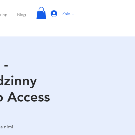
Zaloguj się
klep
Blog
 -
zinny
o Access
a nimi