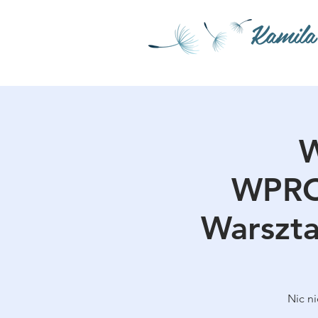
Kamila
W
WPRO
Warszta
Nic n