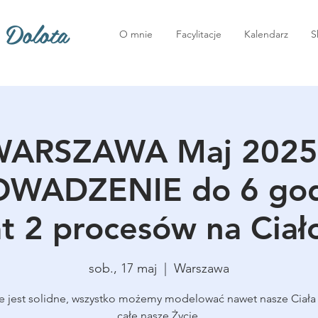
 Dolota
O mnie
Facylitacje
Kalendarz
S
ARSZAWA Maj 2025
WADZENIE do 6 god
t 2 procesów na Ciał
sob., 17 maj
  |  
Warszawa
ie jest solidne, wszystko możemy modelować nawet nasze Ciała 
całe nasze Życie.