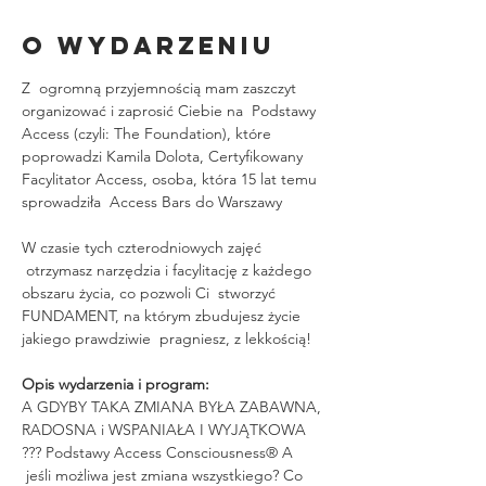
O wydarzeniu
Z  ogromną przyjemnością mam zaszczyt 
organizować i zaprosić Ciebie na  Podstawy 
Access (czyli: The Foundation), które 
poprowadzi Kamila Dolota, Certyfikowany 
Facylitator Access, osoba, która 15 lat temu 
sprowadziła  Access Bars do Warszawy 
W czasie tych czterodniowych zajęć 
 otrzymasz narzędzia i facylitację z każdego 
obszaru życia, co pozwoli Ci  stworzyć 
FUNDAMENT, na którym zbudujesz życie 
jakiego prawdziwie  pragniesz, z lekkością!
Opis wydarzenia i program:
A GDYBY TAKA ZMIANA BYŁA ZABAWNA, 
RADOSNA i WSPANIAŁA I WYJĄTKOWA 
??? Podstawy Access Consciousness® A 
 jeśli możliwa jest zmiana wszystkiego? Co 