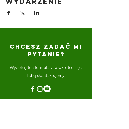
wydarzenie
CHCESZ ZADAĆ MI
PYTANIE?
Wypełnij ten formularz, a wkrótce się z
Tobą skontaktujemy.
Imię
Nazwisko