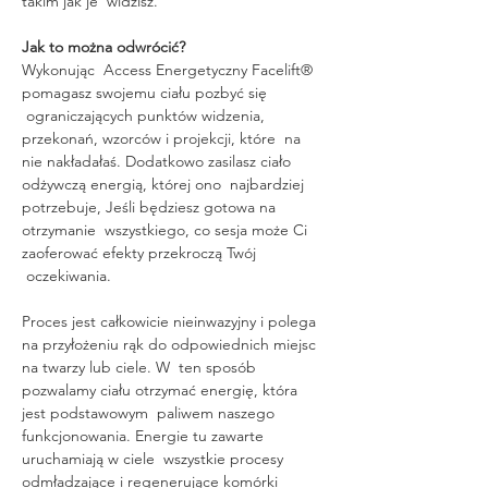
takim jak je  widzisz.
Jak to można odwrócić?
Wykonując  Access Energetyczny Facelift® 
pomagasz swojemu ciału pozbyć się 
 ograniczających punktów widzenia, 
przekonań, wzorców i projekcji, które  na 
nie nakładałaś. Dodatkowo zasilasz ciało 
odżywczą energią, której ono  najbardziej 
potrzebuje, Jeśli będziesz gotowa na 
otrzymanie  wszystkiego, co sesja może Ci 
zaoferować efekty przekroczą Twój 
 oczekiwania.
Proces jest całkowicie nieinwazyjny i polega 
na przyłożeniu rąk do odpowiednich miejsc 
na twarzy lub ciele. W  ten sposób 
pozwalamy ciału otrzymać energię, która 
jest podstawowym  paliwem naszego 
funkcjonowania. Energie tu zawarte 
uruchamiają w ciele  wszystkie procesy 
odmładzające i regenerujące komórki 