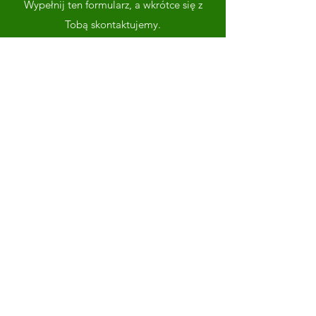
Wypełnij ten formularz, a wkrótce się z
Tobą skontaktujemy.
Imię
Nazwisko
Adres email
Numer telefonu
Napisz wiadomość