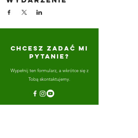
CHCESZ ZADAĆ MI
PYTANIE?
Wypełnij ten formularz, a wkrótce się z
Tobą skontaktujemy.
Imię
Nazwisko