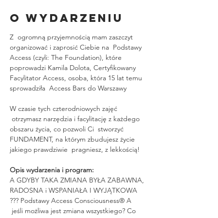
O wydarzeniu
Z  ogromną przyjemnością mam zaszczyt 
organizować i zaprosić Ciebie na  Podstawy 
Access (czyli: The Foundation), które 
poprowadzi Kamila Dolota, Certyfikowany 
Facylitator Access, osoba, która 15 lat temu 
sprowadziła  Access Bars do Warszawy 
W czasie tych czterodniowych zajęć 
 otrzymasz narzędzia i facylitację z każdego 
obszaru życia, co pozwoli Ci  stworzyć 
FUNDAMENT, na którym zbudujesz życie 
jakiego prawdziwie  pragniesz, z lekkością!
Opis wydarzenia i program:
A GDYBY TAKA ZMIANA BYŁA ZABAWNA, 
RADOSNA i WSPANIAŁA I WYJĄTKOWA 
??? Podstawy Access Consciousness® A 
 jeśli możliwa jest zmiana wszystkiego? Co 