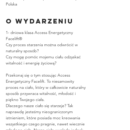
Polska
O wydarzeniu
1- dniowa klasa Access Energetyczny 
Facelift®
Czy proces starzenia można odwrócić w 
naturalny sposób?
Czy mogę pomóc mojemu ciału odzyskać 
witalność i energię życiową?
Przekonaj się o tym stosując Access 
Energetyczny Facelift. To niesamowity 
proces na ciało, który w całkowicie naturalny 
sposób przywraca witalność, młodość i 
piękno Twojego ciała.
Dlaczego nasze ciało się starzeje? Tak 
naprawdę jesteśmy nieograniczonym 
istnieniem, które posiada moc kreowania 
wszystkiego czego pragnie, nawet wiecznie 
młodego ciała. Nasze ciało wygląda jednak 