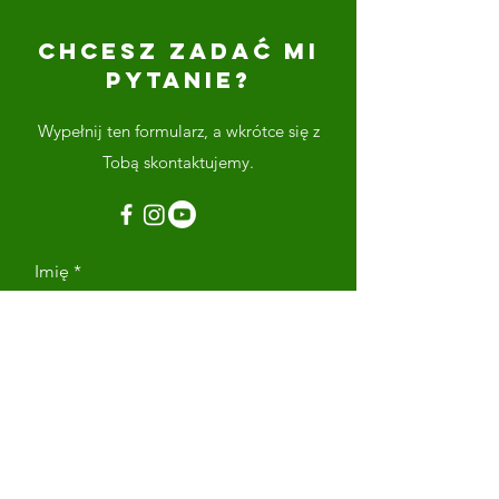
CHCESZ ZADAĆ MI
PYTANIE?
Wypełnij ten formularz, a wkrótce się z
Tobą skontaktujemy.
Imię
Nazwisko
Adres email