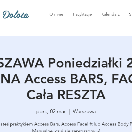
 Dolota
O mnie
Facylitacje
Kalendarz
S
ZAWA Poniedziałki 2
A Access BARS, FAC
Cała RESZTA
pon., 02 mar
  |  
Warszawa
jesteś praktykiem Access Bars, Access Facelift lub Access Body 
Manualne, czuj się zaproszony :-)