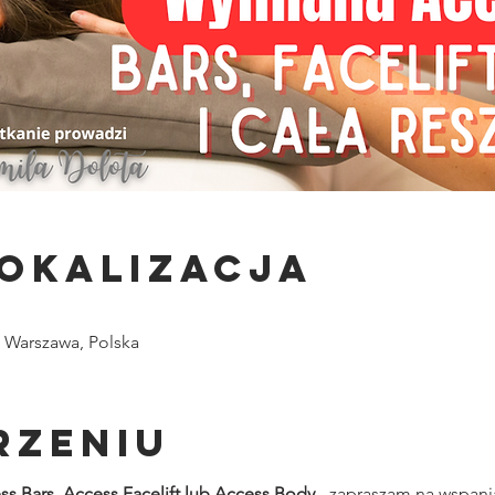
lokalizacja
0 Warszawa, Polska
rzeniu
ss Bars, Access Facelift lub Access Body
 - zapraszam na wspani