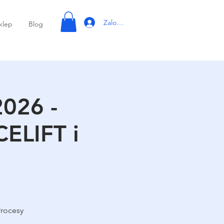
Zaloguj się
klep
Blog
026 -
ELIFT i
Procesy