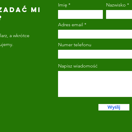
Imię
Nazwisko
ZADAĆ MI
?
Adres email
arz, a wkrótce
tujemy.
Numer telefonu
Napisz wiadomość
Wyślij